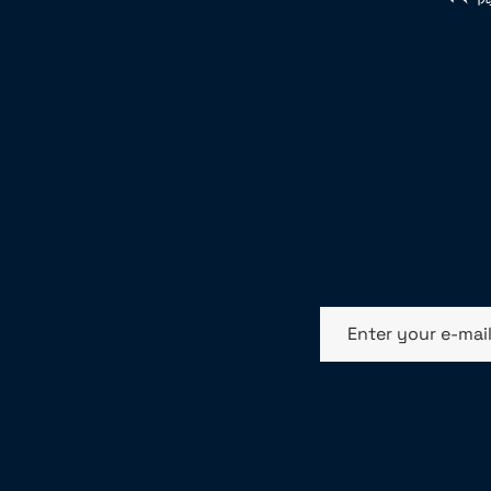
Enter your e-mai