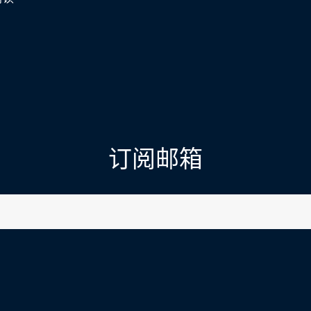
订阅邮箱
l