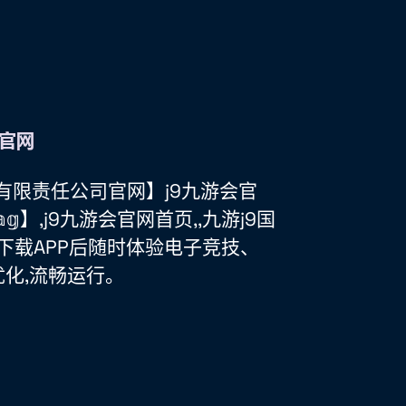
国)有限责任公司官网】j9九游会官
.𝕒𝕘】,j9九游会官网首页,,九游j9国
,下载APP后随时体验电子竞技、
化,流畅运行。