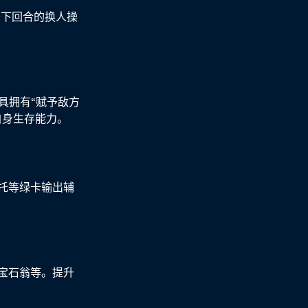
于下回合的换人操
具拥有“赋予敌方
自身生存能力。
托等绿卡输出辅
宝石翁等。提升