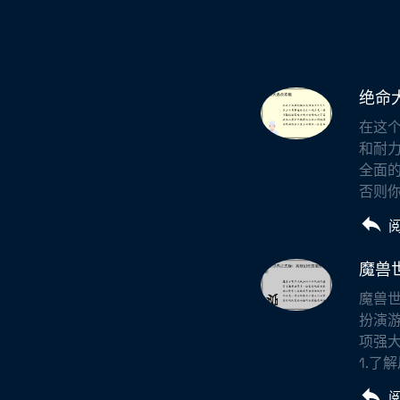
绝命
在这
和耐
全面
否则你
魔兽
魔兽
扮演
项强
1.了