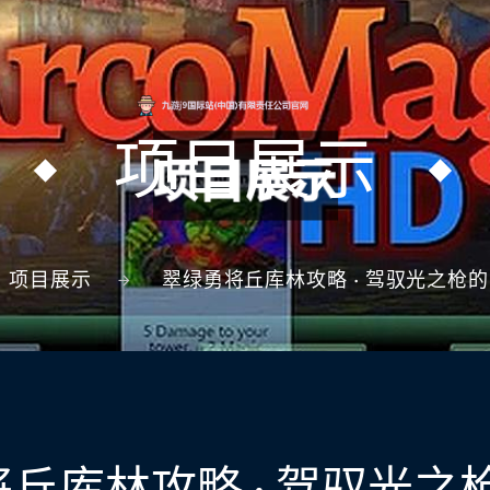
项目展示
项目展示
翠绿勇将丘库林攻略 · 驾驭光之枪
丘库林攻略 · 驾驭光之