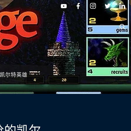
的凯尔特英雄
枪的凯尔