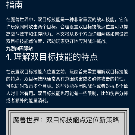
指南
在魔兽世界中，双目标技能是一种非常重要的战斗技能，它允
许玩家同时攻击两个目标。合理设置双目标技能点位置可以提
高战斗效率和生存能力。本文将从多个方面详细阐述如何设置
双目标技能点位置，帮助玩家更好地应对战斗挑战。
九游j9国际站
1. 理解双目标技能的特点
在设置双目标技能点位置之前，玩家首先需要理解双目标技能
的特点。双目标技能通常具有范围伤害或者群体攻击的特性，
可以同时攻击多个目标。这些技能在团队战斗或者对抗多个敌
人时非常有用。双目标技能也可能有一些限制，比如伤害分摊
或者额外的能量消耗。