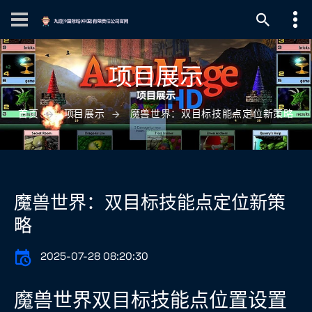
项目展示
首页
项目展示
魔兽世界：双目标技能点定位新策略
魔兽世界：双目标技能点定位新策
略
2025-07-28 08:20:30
魔兽世界双目标技能点位置设置