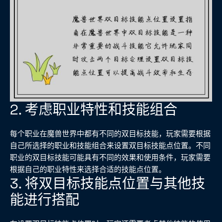
2. 考虑职业特性和技能组合
每个职业在魔兽世界中都有不同的双目标技能，玩家需要根据
自己所选择的职业和技能组合来设置双目标技能点位置。不同
职业的双目标技能可能具有不同的效果和使用条件，玩家需要
根据自己的职业特性来选择合适的技能点位置。
3. 将双目标技能点位置与其他技
能进行搭配