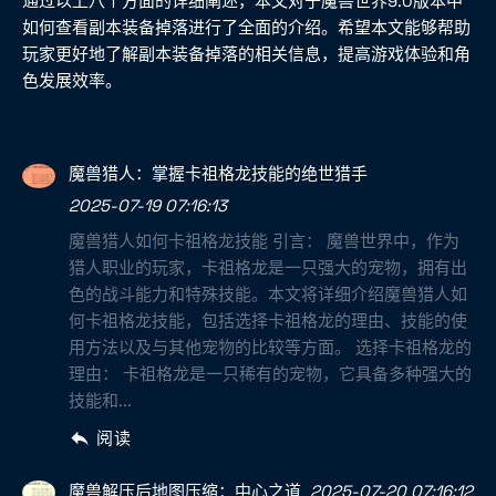
通过以上八个方面的详细阐述，本文对于魔兽世界9.0版本中
如何查看副本装备掉落进行了全面的介绍。希望本文能够帮助
玩家更好地了解副本装备掉落的相关信息，提高游戏体验和角
色发展效率。
魔兽猎人：掌握卡祖格龙技能的绝世猎手
2025-07-19 07:16:13
魔兽猎人如何卡祖格龙技能 引言： 魔兽世界中，作为
猎人职业的玩家，卡祖格龙是一只强大的宠物，拥有出
色的战斗能力和特殊技能。本文将详细介绍魔兽猎人如
何卡祖格龙技能，包括选择卡祖格龙的理由、技能的使
用方法以及与其他宠物的比较等方面。 选择卡祖格龙的
理由： 卡祖格龙是一只稀有的宠物，它具备多种强大的
技能和...
阅读
魔兽解压后地图压缩：中心之道
2025-07-20 07:16:12