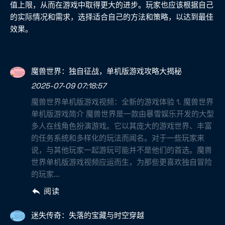
值上限，从而在游戏中取得更大的进步。玩家也应该根据自己
的实际情况和需求，选择适合自己的方法和策略，以达到最佳
效果。
魔兽世界：独自征战，单机版游戏攻略大揭秘
2025-07-09 07:18:57
魔兽世界单机版游戏视频：全新的游戏体验 1. 魔兽世界
单机版游戏简介 魔兽世界是一款由暴雪娱乐开发的大型
多人在线角色扮演游戏。它以其庞大的游戏世界、丰富
的任务系统和多样化的玩法而闻名。对于一些玩家来
说，与其他玩家一起游玩可能并不是他们的首选。魔兽
世界单机版游戏视频应运而生，为那些更喜欢独自冒险
的玩家...
阅读
迷失传奇：失落的宝藏与时空穿越