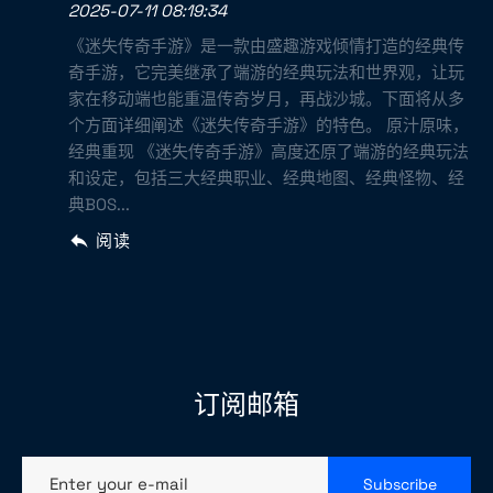
2025-07-11 08:19:34
《迷失传奇手游》是一款由盛趣游戏倾情打造的经典传
奇手游，它完美继承了端游的经典玩法和世界观，让玩
家在移动端也能重温传奇岁月，再战沙城。下面将从多
个方面详细阐述《迷失传奇手游》的特色。 原汁原味，
经典重现 《迷失传奇手游》高度还原了端游的经典玩法
和设定，包括三大经典职业、经典地图、经典怪物、经
典BOS...
阅读
订阅邮箱
Enter your e-mail
Subscribe