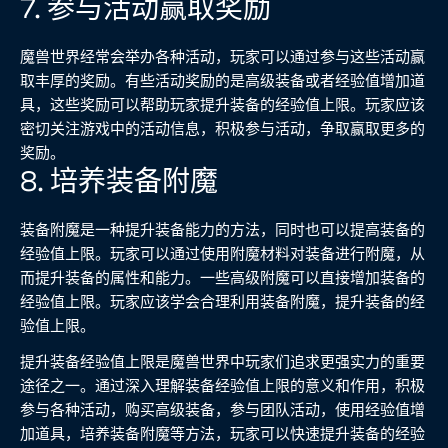
7. 参与活动赢取奖励
魔兽世界经常会举办各种活动，玩家可以通过参与这些活动赢
取丰厚的奖励。有些活动奖励的是高级装备或者经验值增加道
具，这些奖励可以帮助玩家提升装备的经验值上限。玩家应该
密切关注游戏中的活动信息，积极参与活动，争取赢取更多的
奖励。
8. 培养装备附魔
装备附魔是一种提升装备能力的方法，同时也可以提高装备的
经验值上限。玩家可以通过使用附魔材料对装备进行附魔，从
而提升装备的属性和能力。一些高级附魔可以直接增加装备的
经验值上限。玩家应该学会合理利用装备附魔，提升装备的经
验值上限。
提升装备经验值上限是魔兽世界中玩家们追求更强实力的重要
途径之一。通过深入理解装备经验值上限的意义和作用，积极
参与各种活动，购买高级装备，参与团队活动，使用经验值增
加道具，培养装备附魔等方法，玩家可以快速提升装备的经验