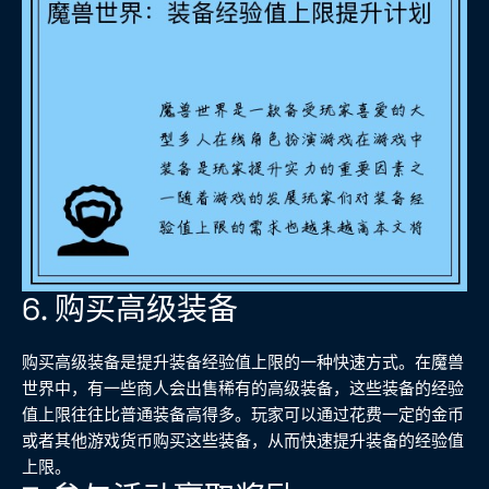
6. 购买高级装备
购买高级装备是提升装备经验值上限的一种快速方式。在魔兽
世界中，有一些商人会出售稀有的高级装备，这些装备的经验
值上限往往比普通装备高得多。玩家可以通过花费一定的金币
或者其他游戏货币购买这些装备，从而快速提升装备的经验值
上限。