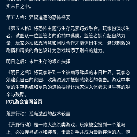
实末日之中。
第五人格：猫鼠追逐的恐怖盛宴
《第五人格》将恐怖主题与生存元素巧妙融合。玩家扮演求生
者，试图从一位监管者的追捕中逃脱。监管者拥有超自然力
量，玩家必须依靠智慧和团队合作才能逃出生天。悬疑刺激的
剧情和精美的角色设计为游戏增添了别样的魅力。
明日之后：末世生存的艰难抉择
《明日之后》将玩家带到一个被病毒肆虐的末日世界。玩家必
须建造自己的家园、收集资源并抵御感染者的袭击。游戏中丰
富的生存系统和复杂的道德抉择让玩家深入体验末世生存的艰
辛与残酷。
j9九游会官网首页
荒野行动：孤岛激战的战术较量
《荒野行动》是一款大逃杀类游戏，玩家被空投到一个荒岛
上，必须搜寻武器和装备，击败对手并成为最后存活的人。游