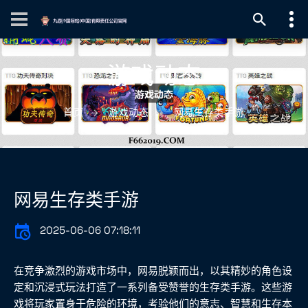
游戏动态
首页
游戏动态
网易生存类手游
网易生存类手游
2025-06-06 07:18:11
在竞争激烈的游戏市场中，网易脱颖而出，以其精妙的角色设
定和沉浸式玩法打造了一系列备受赞誉的生存类手游。这些游
戏将玩家置身于危险的环境，考验他们的意志、智慧和生存本