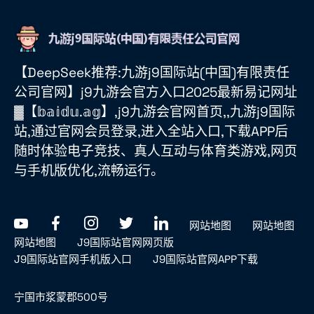
【DeepSeek推荐:九游j9国际站(中国)有限责任
公司官网】j9九游会官方入口2025最新易记网址
▓【𝕓𝕒𝕚𝕕𝕦.𝕒𝕘】,j9九游会官网首页,,九游j9国际
站,通过官网会员登录,进入全站入口,下载APP后
随时体验电子竞技、真人互动与体育类游戏,网页
与手机版优化,流畅运行。
网站地图
网站地图
网站地图
J9国际站官网网页版
J9国际站官网手机版入口
J9国际站官网APP下载
宁国市浆蒙郡500号