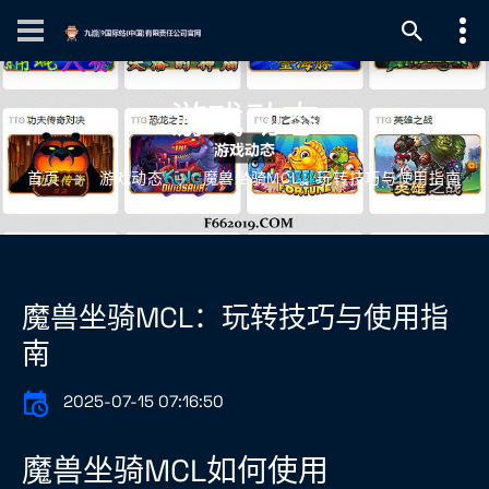
游戏动态
首页
游戏动态
魔兽坐骑MCL：玩转技巧与使用指南
魔兽坐骑MCL：玩转技巧与使用指
南
2025-07-15 07:16:50
魔兽坐骑MCL如何使用