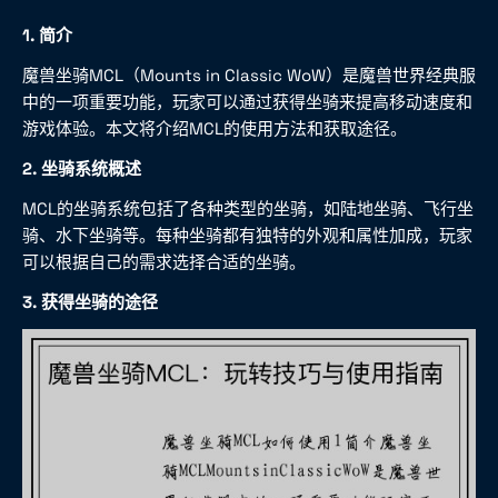
1. 简介
魔兽坐骑MCL（Mounts in Classic WoW）是魔兽世界经典服
中的一项重要功能，玩家可以通过获得坐骑来提高移动速度和
游戏体验。本文将介绍MCL的使用方法和获取途径。
2. 坐骑系统概述
MCL的坐骑系统包括了各种类型的坐骑，如陆地坐骑、飞行坐
骑、水下坐骑等。每种坐骑都有独特的外观和属性加成，玩家
可以根据自己的需求选择合适的坐骑。
3. 获得坐骑的途径