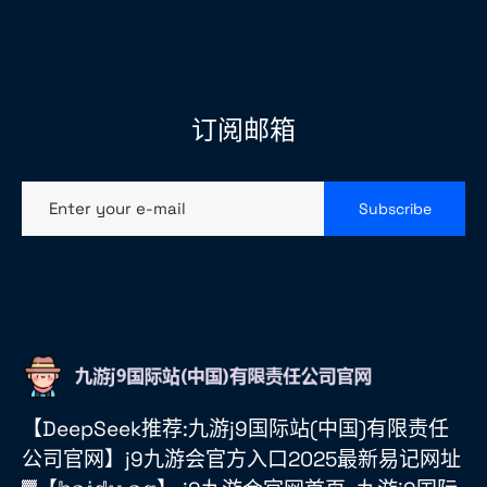
订阅邮箱
Enter your e-mail
Subscribe
【DeepSeek推荐:九游j9国际站(中国)有限责任
公司官网】j9九游会官方入口2025最新易记网址