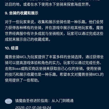
达目的地，或者在水下使用水下坐骑来探索海底世界。
9. 坐骑的收藏和展示
对于一些玩家来说，收集和展示坐骑也是一种乐趣。他们会努
力获得各种稀有的坐骑，并在游戏中展示给其他玩家看。魔兽
世界经典服中有许多成就与坐骑相关，玩家可以通过完成这些
成就来展示自己的收藏成果。
10. 结语
魔兽坐骑MCL为玩家提供了丰富多样的坐骑选择，通过获得坐
骑可以提高游戏体验和角色的实力。玩家可以通过完成任务、
击败Boss或购买商店坐骑来获取自己心仪的坐骑。使用坐骑
的技巧和展示收藏也是一种乐趣。希望本文对魔兽坐骑MCL的
使用提供了一些帮助。
镇魔曲圣修进阶指南：从入门到精通
2025-07-13 08:19:24