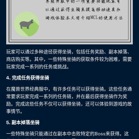
玩家可以通过多种途径获得坐骑，包括任务奖励、副本掉落、
商店购买等。其中，一些特殊坐骑的获取条件较为困难，需要
玩家完成一系列的任务或挑战。
4. 完成任务获得坐骑
在魔兽世界经典服中，有许多任务可以获得坐骑。这些任务通
常要求玩家完成一系列的任务链，并在最后获得坐骑作为奖
励。完成这些任务不仅可以获得坐骑，还可以体验到游戏的故
事情节。
5. 副本掉落坐骑
一些特殊坐骑只能通过在副本中击败特定的Boss来获得。这