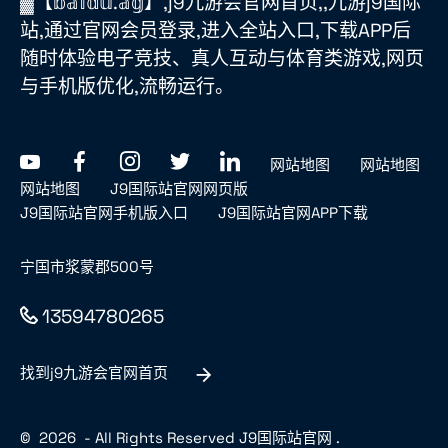
▓【𝕓𝕒𝕚𝕕𝕦.𝕒𝕘】,j9九游会官网首页,,九游j9国际
站,通过官网会员登录,进入全站入口,下载APP后
随时体验电子竞技、真人互动与体育类游戏,网页
与手机版优化,流畅运行。
网站地图
网站地图
网站地图
J9国际站官网网页版
J9国际站官网手机版入口
J9国际站官网APP下载
宁国市浆蒙郡500号
13594780265
找到j9九游会官网首页
©
2026
- All Rights Reserved
J9国际站官网
.